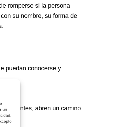
ede romperse si la persona
l: con su nombre, su forma de
a.
 que puedan conocerse y
de
importantes, abren un camino
r un
icidad,
excepto