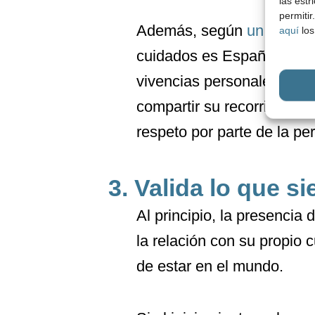
las estr
permiti
Además, según
un estudi
aquí
los
cuidados es España son d
vivencias personales y gan
compartir su recorrido vit
respeto por parte de la pe
3. Valida lo que si
Al principio, la presencia
la relación con su propio 
de estar en el mundo.