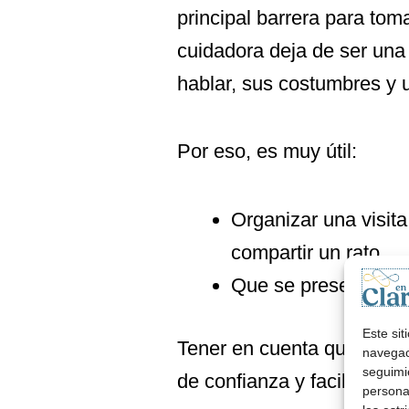
principal barrera para to
cuidadora deja de ser una 
hablar, sus costumbres y 
Por eso, es muy útil:
Organizar una visita
compartir un rato.
Que se presenten, 
Este si
Tener en cuenta que pequ
navegaci
seguimi
de confianza y facilitan qu
personal