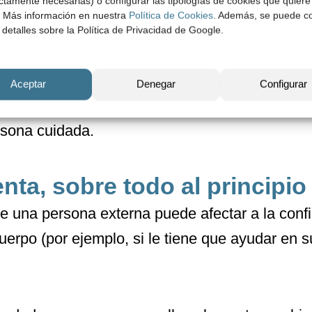
ictamente necesarias) o configurar las tipologías de cookies que quiere
r. Más información en nuestra
Política de Cookies
. Además, se puede co
o de Oxfam Intermón
[2]
, el 56% de las trabajad
 detalles sobre la Política de Privacidad de Google.
e nacionalidad extranjera. Muchas son mujeres
as de construir una vida mejor para ellas y sus 
Aceptar
Denegar
Configurar
al puede ayudar a romper prejuicios y despertar
rsona cuidada.
enta, sobre todo al principio
 de una persona externa puede afectar a la con
cuerpo (por ejemplo, si le tiene que ayudar en s