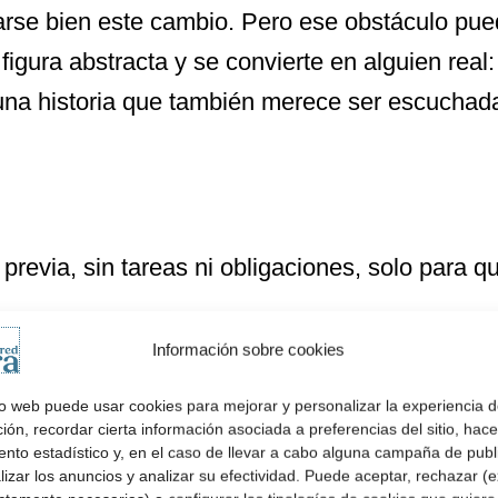
marse bien este cambio. Pero ese obstáculo pu
figura abstracta y se convierte en alguien rea
una historia que también merece ser escuchad
 previa, sin tareas ni obligaciones, solo para
que conversen, que se escuchen.
Información sobre cookies
tio web puede usar cookies para mejorar y personalizar la experiencia 
eños gestos previos que, aunque no parezcan 
ón, recordar cierta información asociada a preferencias del sitio, hace
ento estadístico y, en el caso de llevar a cabo alguna campaña de publ
e la transición posterior sea más fácil.
izar los anuncios y analizar su efectividad. Puede aceptar, rechazar (