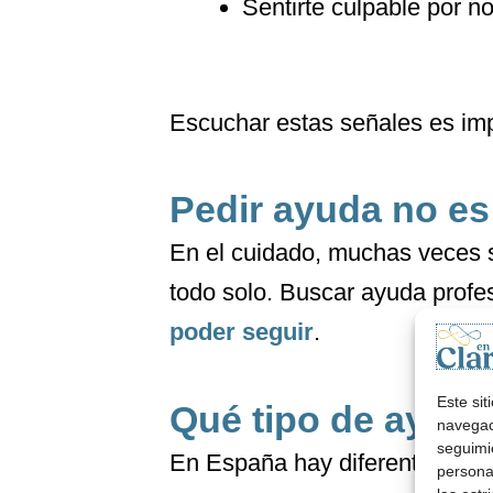
Sentirte culpable por no
Escuchar estas señales es imp
Pedir ayuda no es 
En el cuidado, muchas veces s
todo solo. Buscar ayuda profe
poder seguir
.
Este si
Qué tipo de ayuda
navegaci
seguimi
En España hay diferentes for
personal