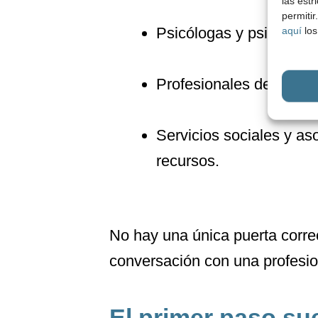
las estr
permiti
Psicólogas y psicólogos
aquí
los
Profesionales de la psi
Servicios sociales y as
recursos.
No hay una única puerta corre
conversación con una profesion
El primer paso suel