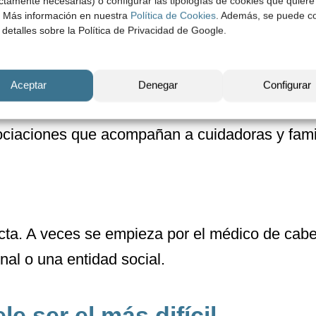
ictamente necesarias) o configurar las tipologías de cookies que quiere
r. Más información en nuestra
Política de Cookies
. Además, se puede co
 que ayudan a ordenar emociones y aliviar la 
 detalles sobre la Política de Privacidad de Google.
quiatría cuando el malestar es más intenso o p
Aceptar
Denegar
Configurar
ociaciones que acompañan a cuidadoras y famil
cta. A veces se empieza por el médico de cabe
al o una entidad social.
e ser el más difícil