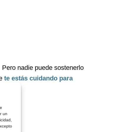
. Pero nadie puede sostenerlo
ue
te estás cuidando para
de
r un
icidad,
excepto