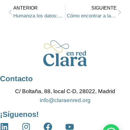
Ant
Sigu
ANTERIOR
SIGUIENTE
Humaniza los datos: cambia la forma en que cuidas
Cómo encontrar a la persona cuidadora ideal para tu familiar
Contacto
C/ Boltaña, 88, local C-D,
28022, Madrid
info@claraenred.org
¡Síguenos!
L
I
F
Y