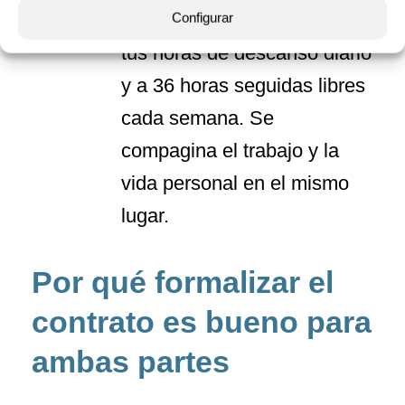
tu horario. Tienes derecho a
Configurar
tus horas de descanso diario
y a 36 horas seguidas libres
cada semana. Se
compagina el trabajo y la
vida personal en el mismo
lugar.
Por qué formalizar el
contrato es bueno para
ambas partes