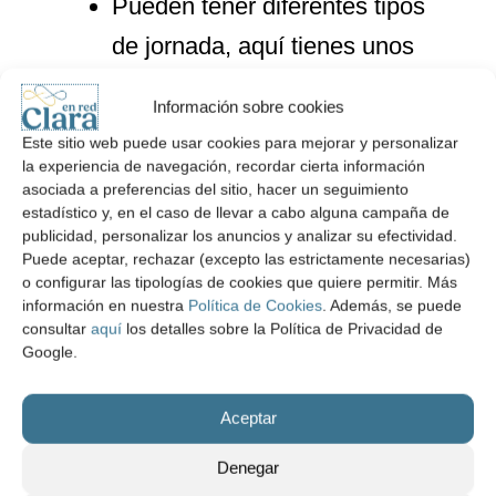
Pueden tener diferentes tipos
de jornada, aquí tienes unos
ejemplos de cada una:
Información sobre cookies
Este sitio web puede usar cookies para mejorar y personalizar
Completa:
40 horas a la
la experiencia de navegación, recordar cierta información
asociada a preferencias del sitio, hacer un seguimiento
semana, de lunes a viernes
estadístico y, en el caso de llevar a cabo alguna campaña de
publicidad, personalizar los anuncios y analizar su efectividad.
de 9:00 a 17:00.
Puede aceptar, rechazar (excepto las estrictamente necesarias)
Parcial:
20 horas a la
o configurar las tipologías de cookies que quiere permitir. Más
información en nuestra
Política de Cookies
. Además, se puede
semana, de 10:00 a 14:00.
consultar
aquí
los detalles sobre la Política de Privacidad de
Google.
Interna:
40 horas
semanales, pero además
Aceptar
estás disponible para
Denegar
atender urgencias fuera de